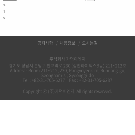
<
1
>
공지사항
채용정보
오시는길
주식회사 가덕이엔지
경기도 성남시 분당구 판교역로 230 (삼환하이펙스B동) 211~212호
Address : Room 211~212, 230, Pangyoyeok-ro, Bundang-gu,
Seongnam-si, Gyeonggi-do
Tel : +82-31-705-6277
Fax : +82-31-705-6287
Copyright ⓒ (주)가덕이엔지, All rights reserved.