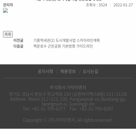
관리자
조회수 : 3524
|
2022-01-27
이전글
기흥역세권(2) 도시개발사업 스카이라인계획
다음글
백운호수 근린공원 기본방향 가이드라인
공지사항
채용정보
오시는길
주식회사 가덕이엔지
경기도 성남시 분당구 판교역로 230 (삼환하이펙스B동) 211~212호
Address : Room 211~212, 230, Pangyoyeok-ro, Bundang-gu,
Seongnam-si, Gyeonggi-do
Tel : +82-31-705-6277
Fax : +82-31-705-6287
Copyright ⓒ (주)가덕이엔지, All rights reserved.